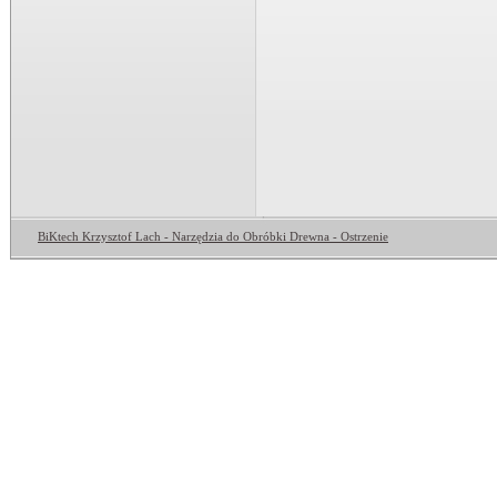
BiKtech Krzysztof Lach - Narzędzia do Obróbki Drewna - Ostrzenie