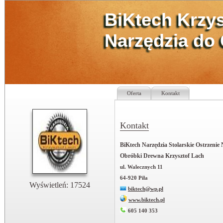
BiKtech Krzys
Narzędzia do 
Oferta
Kontakt
Kontakt
BiKtech Narzędzia Stolarskie Ostrzenie 
Obróbki Drewna Krzysztof Lach
ul. Walecznych 11
64-920 Piła
Wyświetleń: 17524
biktech@wp.pl
www.biktech.pl
605 140 353