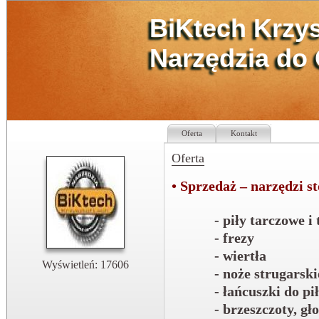
BiKtech Krzys
Narzędzia do 
Oferta
Kontakt
Oferta
• Sprzedaż – narzędzi s
- piły tarczowe 
- frezy
- wiertła
Wyświetleń: 17606
- noże strugarski
- łańcuszki do p
- brzeszczoty, gł